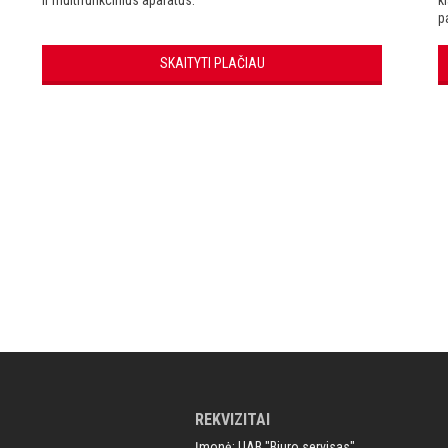
ir multifunkcinius aparatus.
k
p
t
d
SKAITYTI PLAČIAU
t
k
REKVIZITAI
Įmonė: UAB "Biuro servisas"