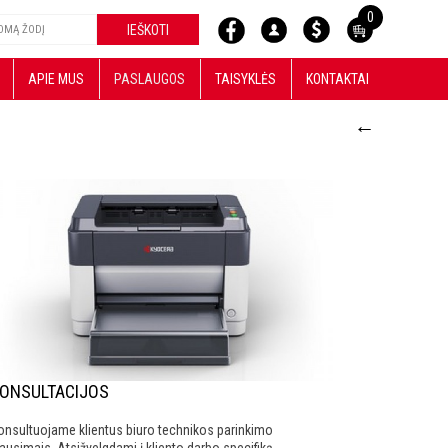
0
APIE MUS
PASLAUGOS
TAISYKLĖS
KONTAKTAI
←
ONSULTACIJOS
onsultuojame klientus biuro technikos parinkimo