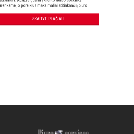
lausimais. Atsižvelgdami į kliento darbo specifiką
arenkame jo poreikius maksimaliai atitinkančią biuro
echniką. Galime pasiūlyti sprendimus, kurie palengvins
arbą su įranga, užtikrins efektyvų technikos panaudojimą,
SKAITYTI PLAČIAU
aip pat sprendimus užtikrinant spausdinamų dokumentų
onfidencialumu ir apskaita.