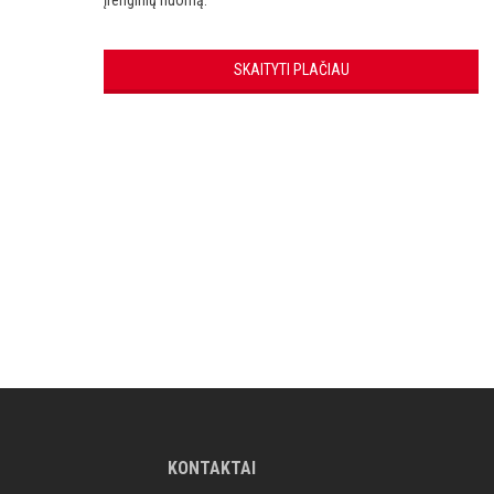
įrenginių nuomą.
SKAITYTI PLAČIAU
smart
foreash
KONTAKTAI